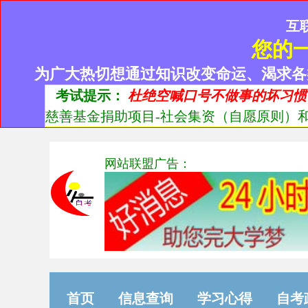
互
您的
为广大热切想通过知识改变命运、渴求各
考试提示：
杜绝空喊口号不做事的坏习惯
慈善基金捐助项目-社会集资（自愿原则）和
网站联盟广告：
首页
信息查询
学习心得
自考