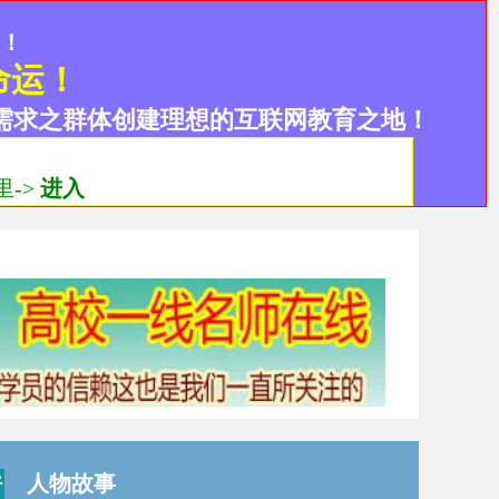
设！
命运！
需求之群体创建理想的互联网教育之地！
->
进入
人物故事
行