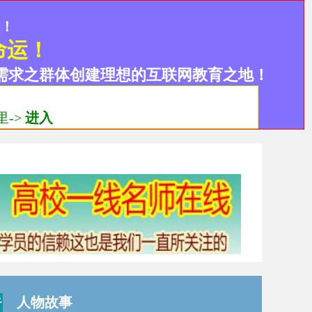
设！
命运！
需求之群体创建理想的互联网教育之地！
->
进入
人物故事
行