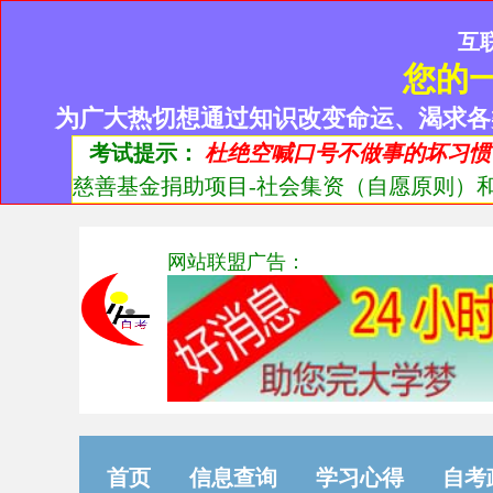
互
您的
为广大热切想通过知识改变命运、渴求各
考试提示：
杜绝空喊口号不做事的坏习惯
慈善基金捐助项目-社会集资（自愿原则）和
网站联盟广告：
首页
信息查询
学习心得
自考